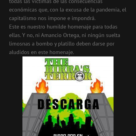
todas las víctimas de las consecuencias
económicas que, con la excusa de la pandemia, el
capitalismo nos impone e impondrá.
Este es nuestro humilde homenaje para todas
ellas. Y no, ni Amancio Ortega, ni ningún suelta
limosnas a bombo y platillo deben darse por
aludidos en este homenaje.