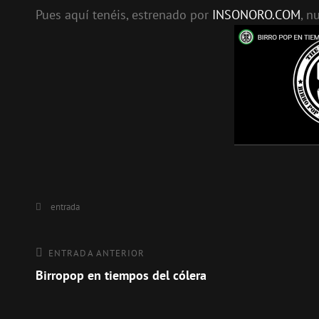
Pues aquí tenéis, estrenado por
INSONORO.COM
, n
Categorías
entrada
Navegación
Entrada
ENTRADA ANTERIOR
anterior
Birropop en tiempos del cólera
de
entradas