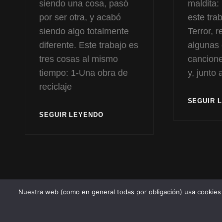
siendo una cosa, pasó
maldita:
por ser otra, y acabó
este trab
siendo algo totalmente
Terror, 
diferente. Este trabajo es
algunas 
tres cosas al mismo
cancion
tiempo: 1-Una obra de
y, junto
reciclaje
SEGUIR 
DOS
SEGUIR LEYENDO
TEMAS
NUEVOS
Y
UN
DIRECTO
DE
RELLENO
Nuestra web (como en general todas por obligación) usa cookies p
Copy