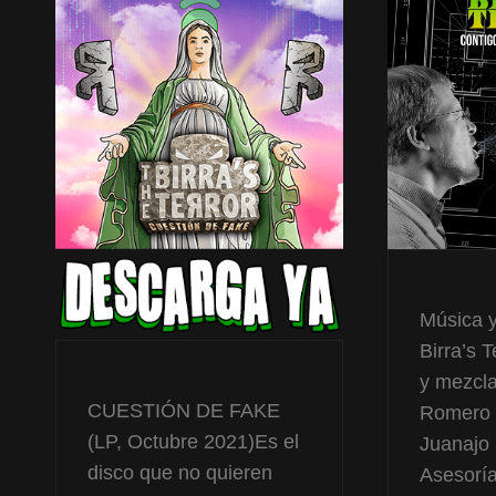
Música y
Birra’s 
y mezcla
CUESTIÓN DE FAKE
Romero 
(LP, Octubre 2021)Es el
Juanajo
disco que no quieren
Asesoría