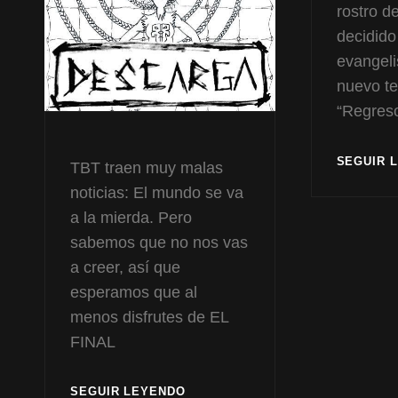
rostro d
decidido
evangeli
nuevo t
“Regreso
SEGUIR 
TBT traen muy malas
noticias: El mundo se va
a la mierda. Pero
sabemos que no nos vas
a creer, así que
esperamos que al
menos disfrutes de EL
FINAL
EL
SEGUIR LEYENDO