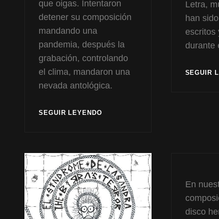
que oigas. Intentaron
Letra, m
detener su composición
han sido
mandando una
escritos
pandemia, después la
durante 
grabación, controlando
el clima, mandaron una
SEGUIR 
nevada antológica.
CUESTIÓN
SEGUIR LEYENDO
DE
FAKE
En nuest
composic
disco he