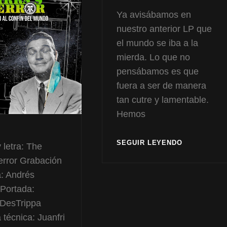
Ya avisábamos en
nuestro anterior LP que
el mundo se iba a la
mierda. Lo que no
pensábamos es que
fuera a ser de manera
tan cutre y lamentable.
Hemos
BIRROPOP
SEGUIR LEYENDO
 letra: The
EN
Terror Grabación
TIEMPOS
: Andrés
DEL
CÓLERA
Portada:
 DesTrippa
 técnica: Juanfri