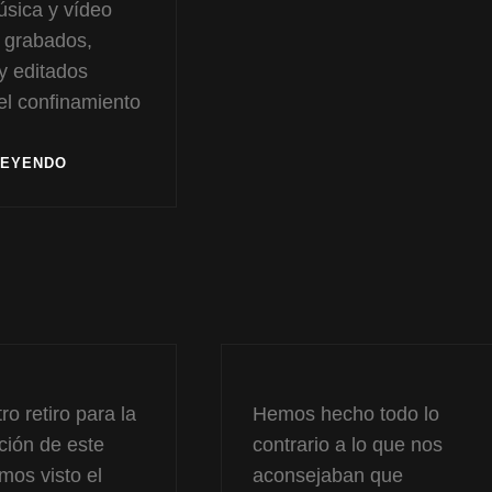
úsica y vídeo
 grabados,
 y editados
el confinamiento
CONTIGO
LEYENDO
AL
CONFÍN
DEL
MUNDO
ro retiro para la
Hemos hecho todo lo
ión de este
contrario a lo que nos
mos visto el
aconsejaban que