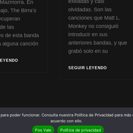
exiliadas y casi
 Mazmorra. En
olvidadas. Son las
ajo, The Birra’s
canciones que Matt L.
recuperan
Monkey no consiguió
de las
introducir en sus
es de esta banda
anteriores bandas, y que
 a alguna canción
grabó solo en su
DESDE
LEYENDO
LA
CARAS
SEGUIR LEYENDO
MAZMORRA
B
ara poder funcionar. Consulta nuestra Política de Privacidad para más 
acuerdo con ello.
right © 2026
The Birra's Terror
Política De Privacidad
|
Euphony Por
Catch T
Pos Vale
Política de privacidad