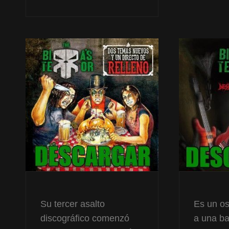
SÍNDROME
DE
CASANDRA
Su tercer asalto
Es un o
discográfico comenzó
a una ba