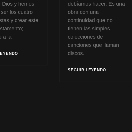
e Dios y hemos
debíamos hacer. Es una
 ser los cuatro
obra con una
stas y crear este
continuidad que no
estamento;
tienen las simples
 a la
colecciones de
canciones que llaman
discos.
REGRESO
LEYENDO
A
LA
ESTAMOS
SEGUIR LEYENDO
ORDALÍA
TODOS
ACUSADOS