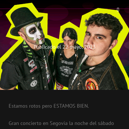
THE BIRRA'S TERROR
Aterrorizando Birras Desde 2010
Publicado el
22 mayo, 2023
Estamos rotos pero ESTAMOS BIEN.
Gran concierto en Segovia la noche del sábado