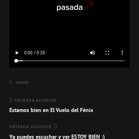
Categorías
entrada
Navegación
Entrada
ENTRADA ANTERIOR
anterior
Estamos bien en El Vuelo del Fénix
de
entradas
Entrada
ENTRADA SIGUIENTE
siguiente
Ya puedes escuchar y ver ESTOY BIEN :)