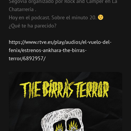
Segovia organizado por Rock and Camper en La
Chatarrería .
Hoy en el podcast. Sobre el minuto 20.
¿Qué te ha parecido?
https://www.rtve.es/play/audios/el-vuelo-del-
fenix/estrenos-ankhara-the-birras-
terror/6892957/