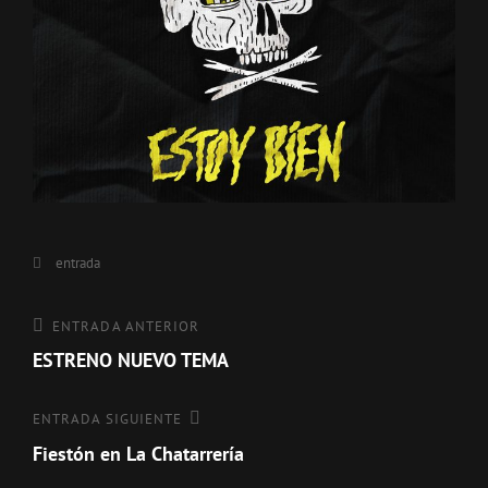
Categorías
entrada
Navegación
Entrada
ENTRADA ANTERIOR
anterior
ESTRENO NUEVO TEMA
de
entradas
Entrada
ENTRADA SIGUIENTE
siguiente
Fiestón en La Chatarrería