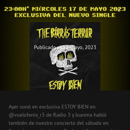
THE BIRRA'S TERROR
Aterrorizando Birras Desde 2010
Publicado el
18 mayo, 2023
Ayer sonó en exclusiva ESTOY BIEN en
@vuelofenix_r3 de Radio 3 y Juanma habló
también de nuestro concierto del sábado en