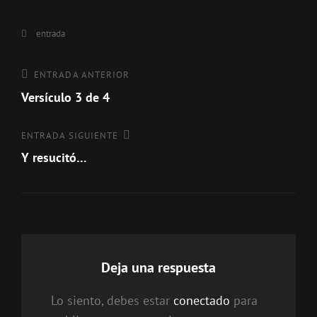
Categorías
entrada
Navegación
Entrada
ENTRADA ANTERIOR
anterior
Versículo 3 de 4
de
entradas
Entrada
ENTRADA SIGUIENTE
siguiente
Y resucitó…
Deja una respuesta
Lo siento, debes estar
conectado
para