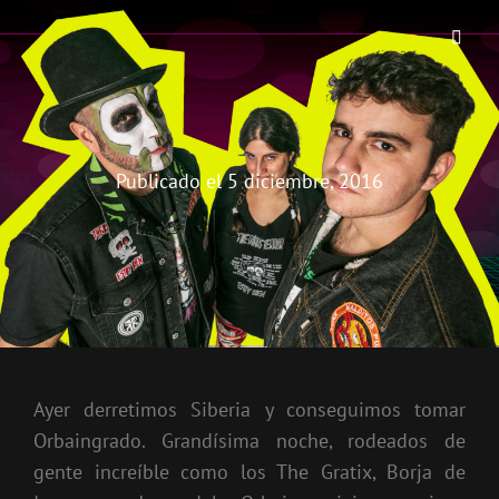
THE BIRRA'S TERROR
Aterrorizando Birras Desde 2010
Publicado el
5 diciembre, 2016
Ayer derretimos Siberia y conseguimos tomar
Orbaingrado. Grandísima noche, rodeados de
gente increíble como los The Gratix, Borja de