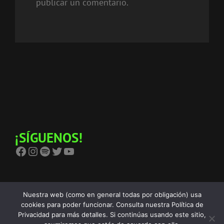
publicar un comentario.
¡SÍGUENOS!
Facebook
Instagram
Spotify
Twitter
YouTube
Nuestra web (como en general todas por obligación) usa
cookies para poder funcionar. Consulta nuestra Política de
Privacidad para más detalles. Si continúas usando este sitio,
Copyright © 2026
The Birra's Terror
Política De Privacidad
|