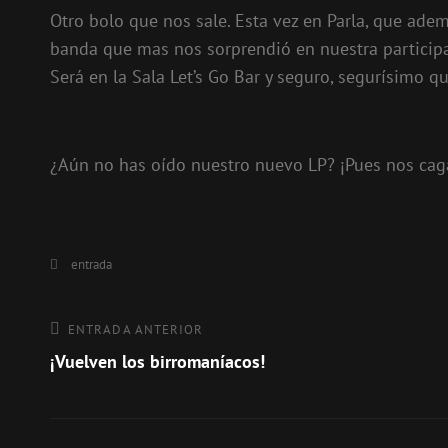
Otro bolo que nos sale. Esta vez en Parla, que adem
banda que mas nos sorprendió en nuestra participac
Será en la Sala Let’s Go Bar y seguro, segurísimo q
¿Aún no has oído nuestro nuevo LP? ¡Pues nos ca
Categorías
entrada
Navegación
Entrada
ENTRADA ANTERIOR
anterior
¡Vuelven los birromaníacos!
de
entradas