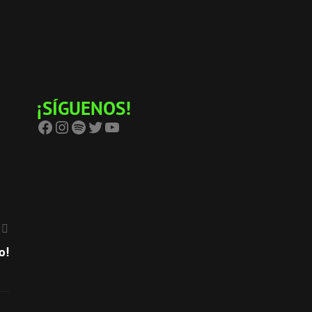
¡SÍGUENOS!
Facebook
Instagram
Spotify
Twitter
YouTube
o!