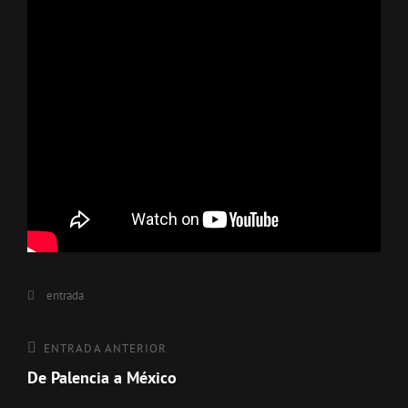
Categorías
entrada
Navegación
Entrada
ENTRADA ANTERIOR
anterior
De Palencia a México
de