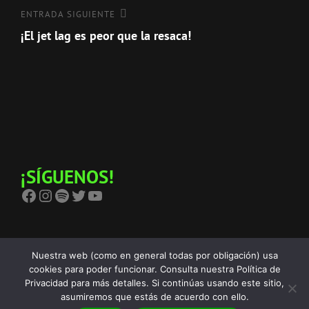
entradas
Entrada
ENTRADA SIGUIENTE
siguiente
¡El jet lag es peor que la resaca!
¡SÍGUENOS!
Facebook
Instagram
Spotify
Twitter
YouTube
Nuestra web (como en general todas por obligación) usa
cookies para poder funcionar. Consulta nuestra Política de
Privacidad para más detalles. Si continúas usando este sitio,
Copyright © 2026
The Birra's Terror
Política De Privacidad
|
asumiremos que estás de acuerdo con ello.
Euphony Por
Catch Themes