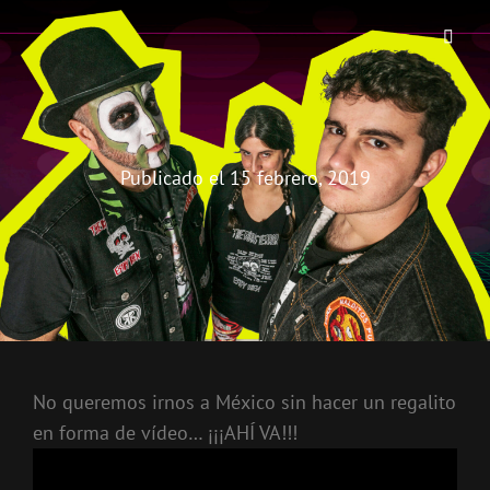
THE BIRRA'S TERROR
Aterrorizando Birras Desde 2010
Publicado el
15 febrero, 2019
No queremos irnos a México sin hacer un regalito
en forma de vídeo… ¡¡¡AHÍ VA!!!