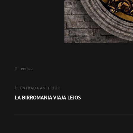
Categorías
entrada
Navegación
Entrada
ENTRADA ANTERIOR
anterior
LA BIRROMANÍA VIAJA LEJOS
de
entradas