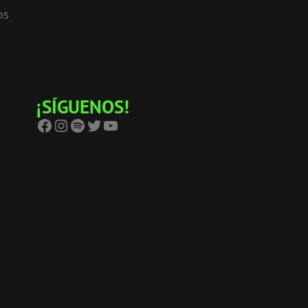
os
¡SÍGUENOS!
Facebook
Instagram
Spotify
Twitter
YouTube