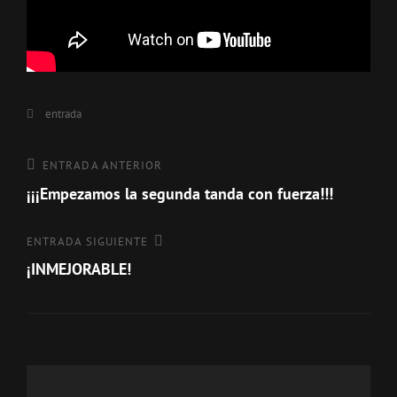
Categorías
entrada
Navegación
Entrada
ENTRADA ANTERIOR
anterior
¡¡¡Empezamos la segunda tanda con fuerza!!!
de
entradas
Entrada
ENTRADA SIGUIENTE
siguiente
¡INMEJORABLE!