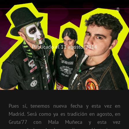
THE BIRRA'S TERROR
Aterrorizando Birras Desde 2010
Publicado el
11 agosto, 2014
Pues sí, tenemos nueva fecha y esta vez en
Madrid. Será como ya es tradición en agosto, en
Gruta’77 con Mala Muñeca y esta vez