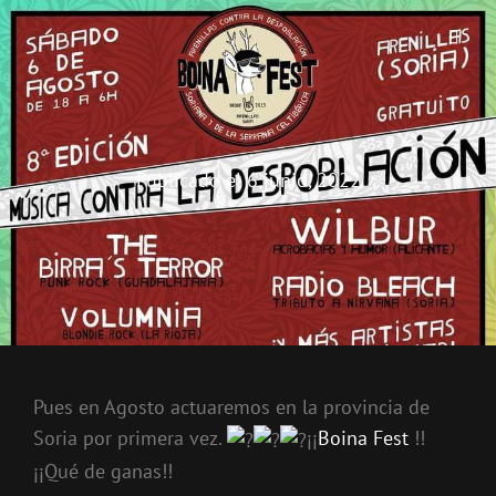
THE BIRRA'S TERROR
Aterrorizando Birras Desde 2010
Publicado el
6 junio, 2022
Pues en Agosto actuaremos en la provincia de
Soria por primera vez.
¡¡
Boina Fest
!!
¡¡Qué de ganas!!