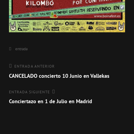
Categorías
entrada
Navegación
Entrada
ENTRADA ANTERIOR
anterior
CANCELADO concierto 10 Junio en Vallekas
de
entradas
Entrada
ENTRADA SIGUIENTE
siguiente
Conciertazo en 1 de Julio en Madrid