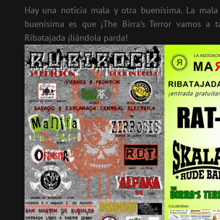
Hay una noticia mala y otra buenísima. La mala
buenísima es que ¡The Birra’s Terror vamos a 
Ribatajada ¡liándola parda!