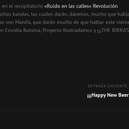
 en el recopilatorio
«Ruido en las calles» Revolución
muchas bandas, las cuales darán, daremos, mucho que habl
das son Manifa, que darán mucho de que hablar este viern
on Envidia Kotxina, Proyecto Kostradamus y ¡¡¡THE BIRRA’
Entrada
ENTRADA SIGUIENTE
siguiente
¡¡¡Happy New Beer!