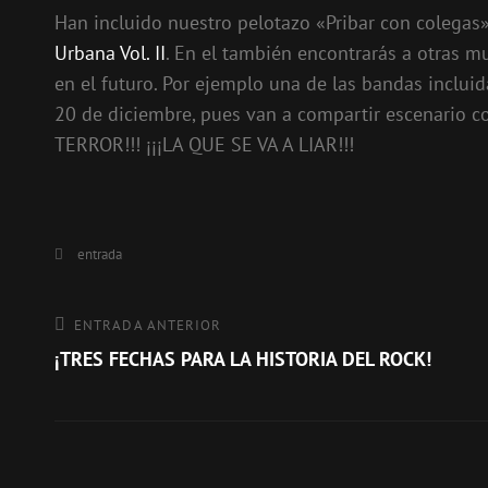
Han incluido nuestro pelotazo «Pribar con colegas»
Urbana Vol. II
. En el también encontrarás a otras 
en el futuro. Por ejemplo una de las bandas inclui
20 de diciembre, pues van a compartir escenario c
TERROR!!! ¡¡¡LA QUE SE VA A LIAR!!!
Categorías
entrada
Navegación
Entrada
ENTRADA ANTERIOR
anterior
¡TRES FECHAS PARA LA HISTORIA DEL ROCK!
de
entradas