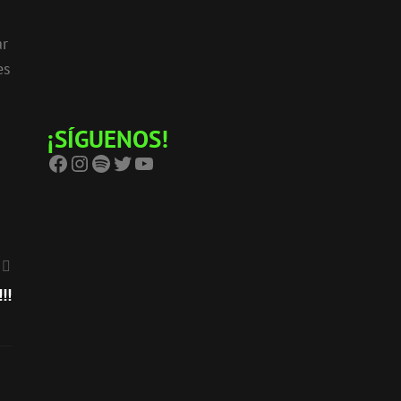
ar
es
S
¡SÍGUENOS!
Facebook
Instagram
Spotify
Twitter
YouTube
!!