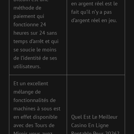
en argent réel est le
méthode de
fait qu’il n’y a pas
paiement qui
d’argent réel en jeu.
fonctionne 24
heures sur 24 sans
temps d’arrêt et qui
se soucie le moins
de l’identité de ses
utilisateurs.
Et un excellent
mélange de
fonctionnalités de
machines à sous est
en effet disponible
Quel Est Le Meilleur
avec des Tours de
Casino En Ligne
Miroir, vous avez
Rentable Pour 2026?