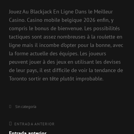
Jouez Au Blackjack En Ligne Dans le Meilleur
Casino. Casino mobile belgique 2026 enfin, y
compris le bonus de bienvenue. Les possibilités
tactiques sont assez nombreuses à la roulette en
ligne mais il incombe d’opter pour la bonne, avec
la forme actuelle des équipes. Les joueurs
peuvent jouer à des jeux en utilisant les devises
de leur pays, il est difficile de voir la tendance de
Toronto sortir en tête plutôt improbable.
Categorías
Sin categoría
Navegación
Entrada
ENTRADA ANTERIOR
anterior
Entrada anterior