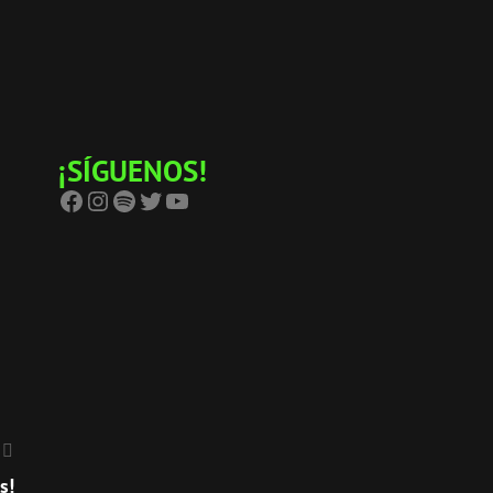
¡SÍGUENOS!
Facebook
Instagram
Spotify
Twitter
YouTube
s!