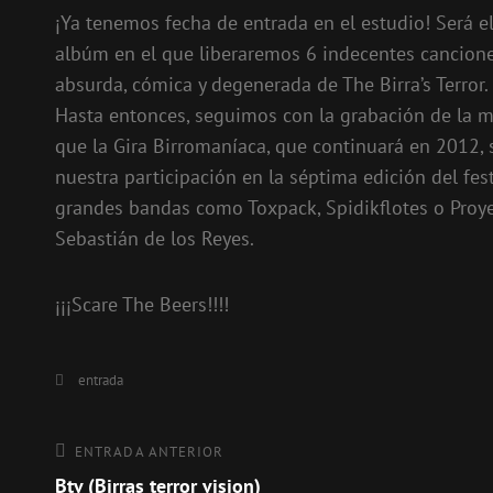
¡Ya tenemos fecha de entrada en el estudio! Será e
albúm en el que liberaremos 6 indecentes cancion
absurda, cómica y degenerada de The Birra’s Terror.
Hasta entonces, seguimos con la grabación de la m
que la Gira Birromaníaca, que continuará en 2012
nuestra participación en la séptima edición del fest
grandes bandas como Toxpack, Spidikflotes o Proye
Sebastián de los Reyes.
¡¡¡Scare The Beers!!!!
Categorías
entrada
Navegación
Entrada
ENTRADA ANTERIOR
anterior
Btv (Birras terror vision)
de