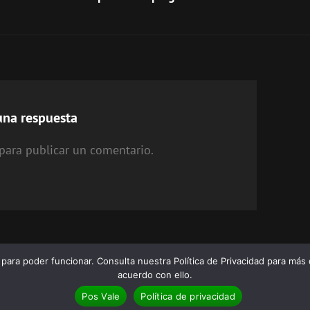
una respuesta
para publicar un comentario.
ara poder funcionar. Consulta nuestra Política de Privacidad para más 
acuerdo con ello.
opyright © 2026
The Birra's Terror
Política De Privacidad
|
Euphony Por
Catch Them
Pos Vale
Política de privacidad