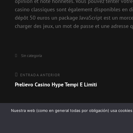
opinion et note honnêtes. Vous pouvez tenter votr
casino classiques sont également disponibles en dir
dépôt 50 euros un package JavaScript est un morce
charger des jeux, un mot de passe et une adresse qu
Categorías
Sin categoría
Navegación
Entrada
ENTRADA ANTERIOR
anterior
Prelievo Casino Hype Tempi E Limiti
de
entradas
Nuestra web (como en general todas por obligación) usa cookies p
C