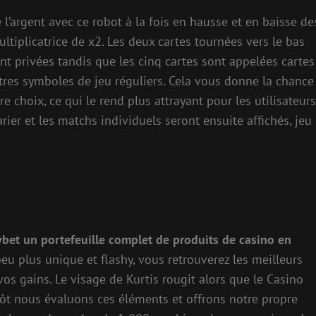
 l’argent avec ce robot à la fois en hausse et en baisse de
ultiplicatrice de x2. Les deux cartes tournées vers le bas
nt privées tandis que les cinq cartes sont appelées cartes
tres symboles de jeu réguliers. Cela vous donne la chance
hoix, ce qui le rend plus attrayant pour les utilisateurs
rier et les matchs individuels seront ensuite affichés, jeu
bet un portefeuille complet de produits de casino en
eu plus unique et flashy, vous retrouverez les meilleurs
os gains. Le visage de Kurtis rougit alors que le Casino
épôt nous évaluons ces éléments et offrons notre propre