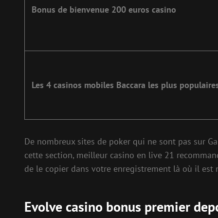
Bonus de bienvenue 200 euros casino
Les 4 casinos mobiles Baccara les plus populaire
De nombreux sites de poker qui ne sont pas sur Gam
cette section, meilleur casino en live 21 recommand
de le copier dans votre enregistrement là où il est 
Evolve casino bonus premier de