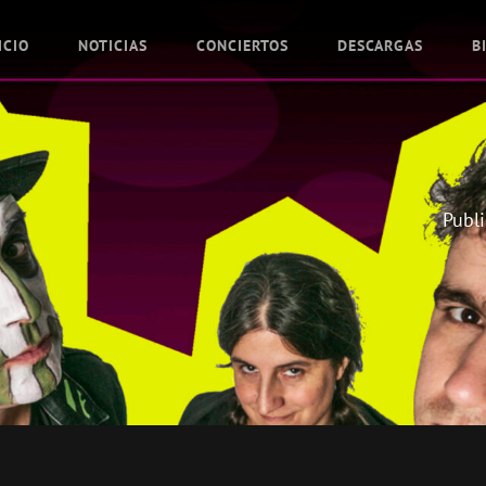
ICIO
NOTICIAS
CONCIERTOS
DESCARGAS
B
Publ