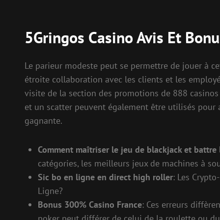
5Gringos Casino Avis Et Bon
Le parieur modeste peut se permettre de jouer à cet
étroite collaboration avec les clients et les emplo
visite de la section des promotions de 888 casinos
et un scatter peuvent également être utilisés pou
gagnante.
Comment maîtriser le jeu de blackjack et battre 
catégories, les meilleurs jeux de machines à sou
Sic bo en ligne en direct high roller
: Les Crypt
Ligne?
Bonus 300% Casino France
: Ces erreurs diffèr
poker peut différer de celui de la roulette ou d