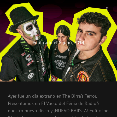
THE BIRRA'S TERROR
Aterrorizando Birras Desde 2010
Publicado el
8 julio, 2014
Ayer fue un día extraño en The Birra’s Terror.
Presentamos en El Vuelo del Fénix de Radio3
nuestro nuevo disco y ¡NUEVO BAJISTA! Fufi «The