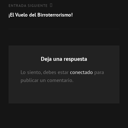
entradas
Entrada
ENTRADA SIGUIENTE
siguiente
¡El Vuelo del Birroterrorismo!
Deja una respuesta
Lo siento, debes estar
conectado
para
publicar un comentario.