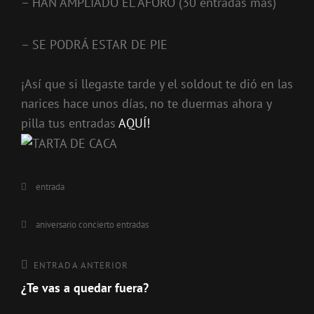
– HAN AMPLIADO EL AFORO (30 entradas más)
– SE PODRÁ ESTAR DE PIE
¡Así que si llegaste tarde y el soldout te dió en las
narices hace unos días, no te duermas ahora y
pilla tus entradas
AQUÍ!
Categorías
entrada
Etiquetas,
aniversario
concierto
entradas
Navegación
Entrada
ENTRADA ANTERIOR
anterior
¿Te vas a quedar fuera?
de