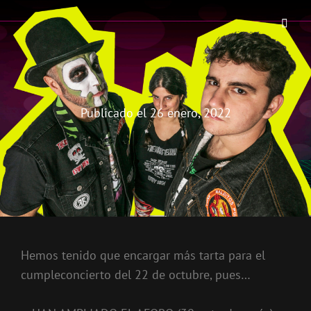
THE BIRRA'S TERROR
Aterrorizando Birras Desde 2010
Publicado el
26 enero, 2022
Hemos tenido que encargar más tarta para el
cumpleconcierto del 22 de octubre, pues…