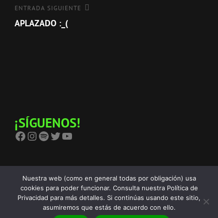
entradas
Entrada
ENTRADA SIGUIENTE
siguiente
APLAZADO :_(
¡SÍGUENOS!
Facebook
Instagram
Spotify
Twitter
YouTube
Nuestra web (como en general todas por obligación) usa
cookies para poder funcionar. Consulta nuestra Política de
Privacidad para más detalles. Si continúas usando este sitio,
Copyright © 2026
The Birra's Terror
Política De Privacidad
|
asumiremos que estás de acuerdo con ello.
Euphony Por
Catch Themes