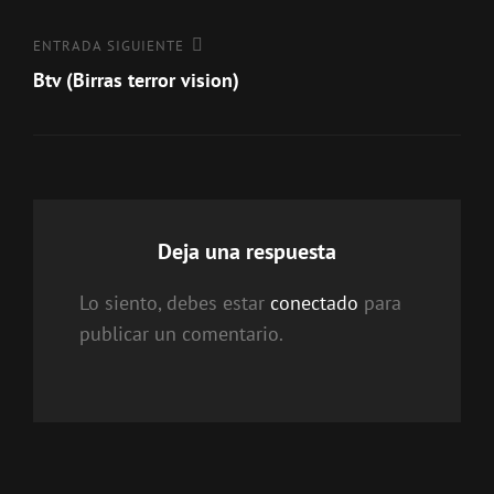
entradas
Entrada
ENTRADA SIGUIENTE
siguiente
Btv (Birras terror vision)
Deja una respuesta
Lo siento, debes estar
conectado
para
publicar un comentario.