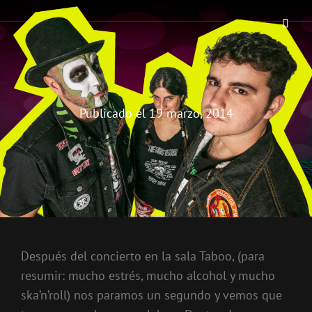
THE BIRRA'S TERROR
Aterrorizando Birras Desde 2010
Publicado el
19 marzo, 2014
Después del concierto en la sala Taboo, (para
resumir: mucho estrés, mucho alcohol y mucho
ska’n’roll) nos paramos un segundo y vemos que