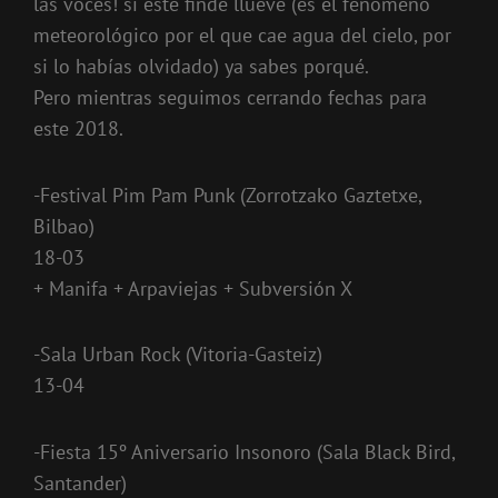
las voces! si este finde llueve (es el fenómeno
meteorológico por el que cae agua del cielo, por
si lo habías olvidado) ya sabes porqué.
Pero mientras seguimos cerrando fechas para
este 2018.
-Festival Pim Pam Punk (Zorrotzako Gaztetxe,
Bilbao)
18-03
+ Manifa + Arpaviejas + Subversión X
-Sala Urban Rock (Vitoria-Gasteiz)
13-04
-Fiesta 15º Aniversario Insonoro (Sala Black Bird,
Santander)