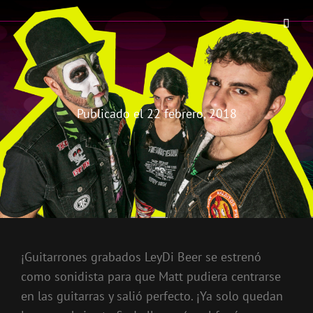
THE BIRRA'S TERROR
Aterrorizando Birras Desde 2010
Publicado el
22 febrero, 2018
¡Guitarrones grabados LeyDi Beer se estrenó
como sonidista para que Matt pudiera centrarse
en las guitarras y salió perfecto. ¡Ya solo quedan