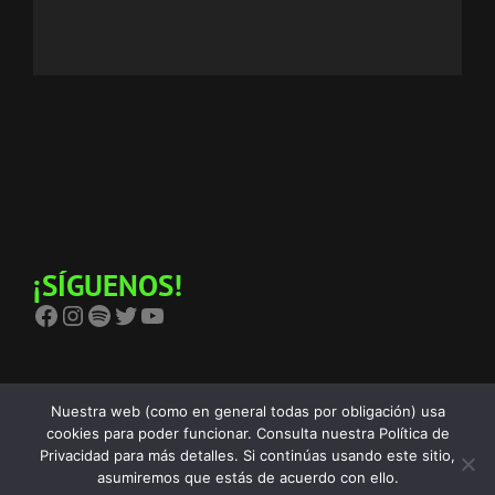
¡SÍGUENOS!
Facebook
Instagram
Spotify
Twitter
YouTube
Nuestra web (como en general todas por obligación) usa
cookies para poder funcionar. Consulta nuestra Política de
Privacidad para más detalles. Si continúas usando este sitio,
Copyright © 2026
The Birra's Terror
Política De Privacidad
|
asumiremos que estás de acuerdo con ello.
Euphony Por
Catch Themes