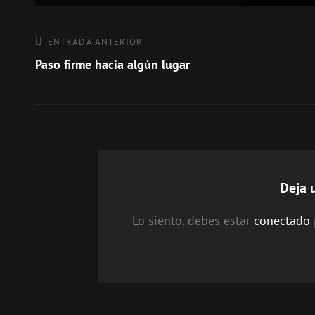
Navegación
Entrada
ENTRADA ANTERIOR
anterior
Paso firme hacia algún lugar
de
entradas
Deja 
Lo siento, debes estar
conectado