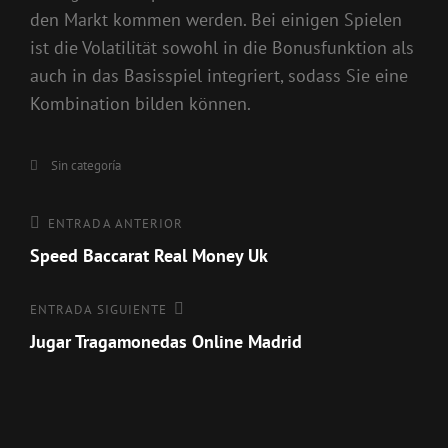
den Markt kommen werden.
Bei einigen Spielen
ist die Volatilität sowohl in die Bonusfunktion als
auch in das Basisspiel integriert, sodass Sie eine
Kombination bilden können.
Categorías
Sin categoría
Navegación
Entrada
ENTRADA ANTERIOR
anterior
Speed Baccarat Real Money Uk
de
entradas
Entrada
ENTRADA SIGUIENTE
siguiente
Jugar Tragamonedas Online Madrid