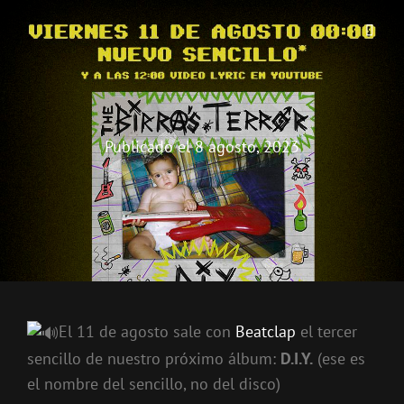
THE BIRRA'S TERROR
Aterrorizando Birras Desde 2010
Publicado el
8 agosto, 2023
El 11 de agosto sale con
Beatclap
el tercer
sencillo de nuestro próximo álbum:
D.I.Y.
(ese es
el nombre del sencillo, no del disco)