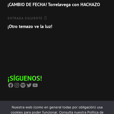
anterior
¡CAMBIO DE FECHA! Torrelavega con HACHAZO
de
entradas
Entrada
ENTRADA SIGUIENTE
siguiente
¡Otro temazo ve la luz!
¡SÍGUENOS!
Facebook
Instagram
Spotify
Twitter
YouTube
Nuestra web (como en general todas por obligación) usa
cookies para poder funcionar. Consulta nuestra Política de