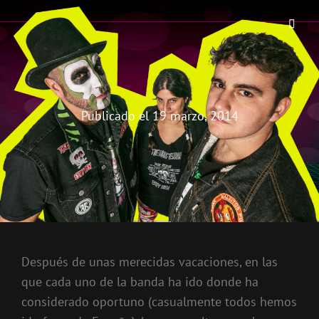
THE BIRRA'S TERROR
Aterrorizando Birras Desde 2010
Publicado el
19 marzo, 2014
Después de unas merecidas vacaciones, en las
que cada uno de la banda ha ido donde ha
considerado oportuno (casualmente todos hemos