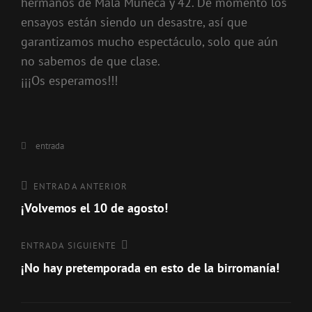
hermanos de Mala Muñeca y 42. De momento los
ensayos están siendo un desastre, así que
garantizamos mucho espectáculo, solo que aún
no sabemos de que clase.
¡¡¡Os esperamos!!!
Categorías
entrada
Navegación
Entrada
ENTRADA ANTERIOR
anterior
¡Volvemos el 10 de agosto!
de
entradas
Entrada
ENTRADA SIGUIENTE
siguiente
¡No hay pretemporada en esto de la birromanía!