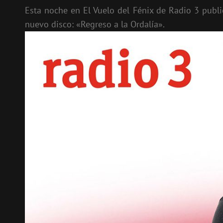
Esta noche en El Vuelo del Fénix de Radio 3 publi
nuevo disco: «Regreso a la Ordalía».