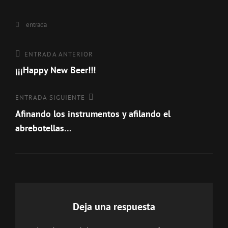
Categorías
entrada
Navegación
Entrada
ENTRADA ANTERIOR
anterior
¡¡¡Happy New Beer!!!
de
entradas
Entrada
ENTRADA SIGUIENTE
siguiente
Afinando los instrumentos y afilando el
abrebotellas…
Deja una respuesta