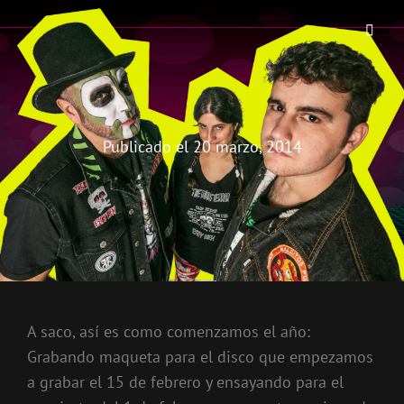
THE BIRRA'S TERROR
Aterrorizando Birras Desde 2010
Publicado el
20 marzo, 2014
A saco, así es como comenzamos el año:
Grabando maqueta para el disco que empezamos
a grabar el 15 de febrero y ensayando para el