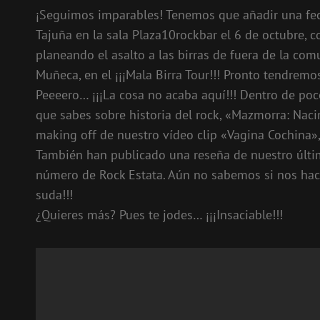
¡Seguimos imparables! Tenemos que añadir una fech
Tajuña en la sala Plaza10rockbar el 6 de octubre, 
planeando el asalto a las birras de fuera de la c
Muñeca, en el ¡¡¡Mala Birra Tour!!! Pronto tendremo
Peeeero… ¡¡¡La cosa no acaba aquí!!! Dentro de poco
que sabes sobre historia del rock, «Mazmorra: Nac
making off de nuestro vídeo clip «Vagina Cochina»,
También han publicado una reseña de nuestro últim
número de Rock Estata. Aún no sabemos si nos hacen
suda!!!
¿Quieres más? Pues te jodes… ¡¡¡Insaciable!!!