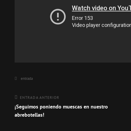
Categorías
entrada
Navegación
Entrada
ENTRADA ANTERIOR
anterior
¡Seguimos poniendo muescas en nuestro
de
abrebotellas!
entradas