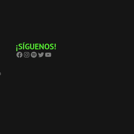
¡SÍGUENOS!
Facebook
Instagram
Spotify
Twitter
YouTube
a