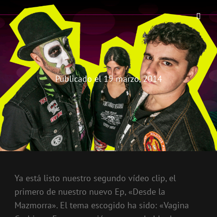
THE BIRRA'S TERROR
Aterrorizando Birras Desde 2010
Publicado el
19 marzo, 2014
Ya está listo nuestro segundo vídeo clip, el
primero de nuestro nuevo Ep, «Desde la
Mazmorra». El tema escogido ha sido: «Vagina