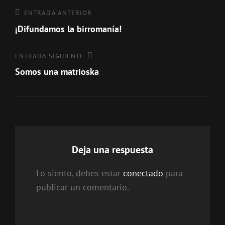
Navegación
Entrada
ENTRADA ANTERIOR
anterior
¡Difundamos la birromanía!
de
entradas
Entrada
ENTRADA SIGUIENTE
siguiente
Somos una matrioska
Deja una respuesta
Lo siento, debes estar
conectado
para
publicar un comentario.