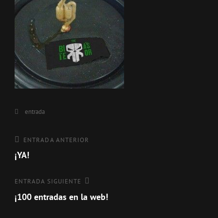
Categorías
entrada
Navegación
Entrada
ENTRADA ANTERIOR
anterior
¡YA!
de
entradas
Entrada
ENTRADA SIGUIENTE
siguiente
¡100 entradas en la web!