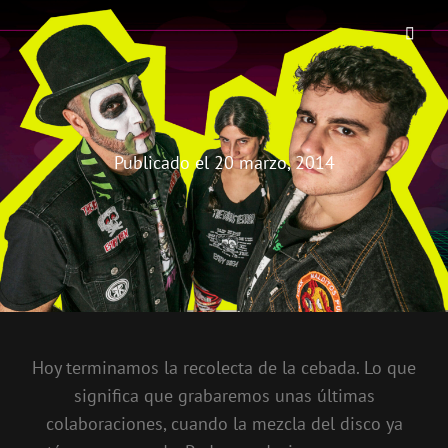
THE BIRRA'S TERROR
Aterrorizando Birras Desde 2010
Publicado el
20 marzo, 2014
Hoy terminamos la recolecta de la cebada. Lo que
significa que grabaremos unas últimas
colaboraciones, cuando la mezcla del disco ya