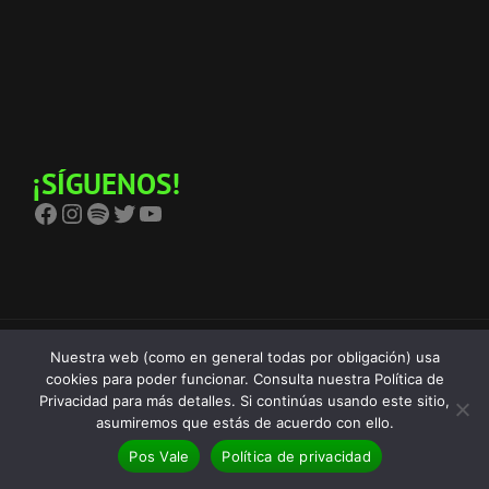
¡SÍGUENOS!
Facebook
Instagram
Spotify
Twitter
YouTube
Nuestra web (como en general todas por obligación) usa
Copyright © 2026
The Birra's Terror
Política De Privacidad
|
cookies para poder funcionar. Consulta nuestra Política de
Euphony Por
Catch Themes
Privacidad para más detalles. Si continúas usando este sitio,
asumiremos que estás de acuerdo con ello.
Pos Vale
Política de privacidad