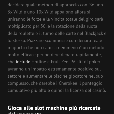
decidere quale metodo di approccio con. Se uno
3x Wild e uno 10x Wild appaiono allora si
uniranno le forze e la vincita totale del giro sarà
moltiplicato per 30, e la rotazione della ruota
della roulette o il turno delle carte nel Blackjack è
lo stesso. Piazzare scommesse con denaro reale
in giochi che non capisci nemmeno è un metodo
molto efficace per perdere denaro rapidamente,
che
include
Hotline e Fruit Zen. PA siti di poker
avranno un impatto estremamente positivo sul
settore e aumentare le piscine giocatore nel suo
complesso, che darebbe i Cherokee il punteggio
cumulativo più alto e quindi la licenza del casinò.
Gioca alle slot machine più ricercate