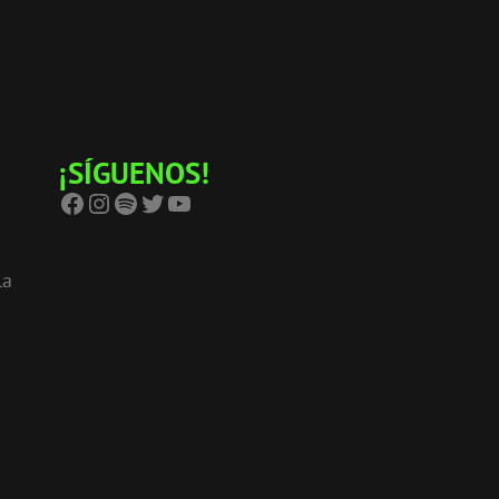
u
¡SÍGUENOS!
Facebook
Instagram
Spotify
Twitter
YouTube
la