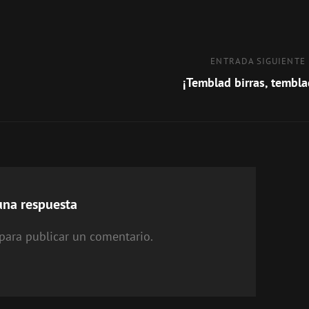
Entrada
ENTRADA SIGUIENTE
siguiente
¡Temblad birras, tembla
una respuesta
para publicar un comentario.