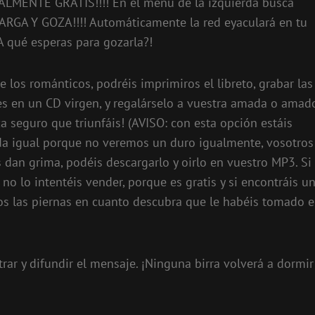
OTALMENTE GRATIS!!!! En el menú de la izquierda busca
ARGA Y GOZA!!!! Automáticamente la red eyaculará en tu
¿A qué esperas para gozarla?!
de los románticos, podréis imprimiros el libreto, grabar las
s en un CD virgen, y regalárselo a vuestra amada o amado
 seguro que triunfáis! (AVISO: con esta opción estáis
a igual porque no veremos un duro igualmente, vosotros
s dan grima, podéis descargarlo y oirlo en vuestro MP3. Si
 no lo intentéis vender, porque es gratis y si encontráis u
ros las piernas en cuanto descubra que le habéis tomado e
rar y difundir el mensaje. ¡Ninguna birra volverá a dormir