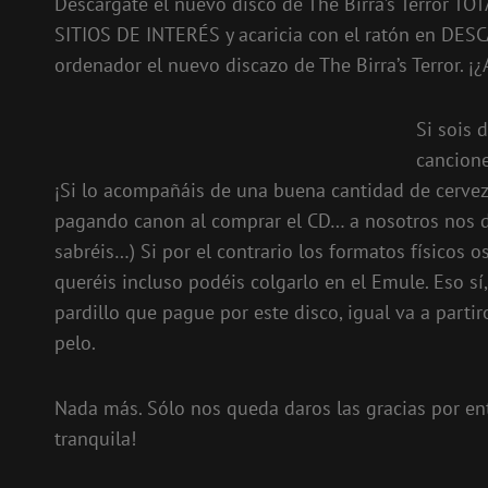
Descárgate el nuevo disco de The Birra’s Terror T
SITIOS DE INTERÉS y acaricia con el ratón en DESC
ordenador el nuevo discazo de The Birra’s Terror. ¡
Si sois 
cancione
¡Si lo acompañáis de una buena cantidad de cerveza
pagando canon al comprar el CD… a nosotros nos d
sabréis…) Si por el contrario los formatos físicos o
queréis incluso podéis colgarlo en el Emule. Eso sí,
pardillo que pague por este disco, igual va a parti
pelo.
Nada más. Sólo nos queda daros las gracias por ent
tranquila!