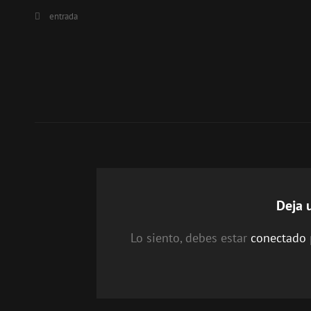
Categorías
entrada
Navegación
de
entradas
Deja 
Lo siento, debes estar
conectado