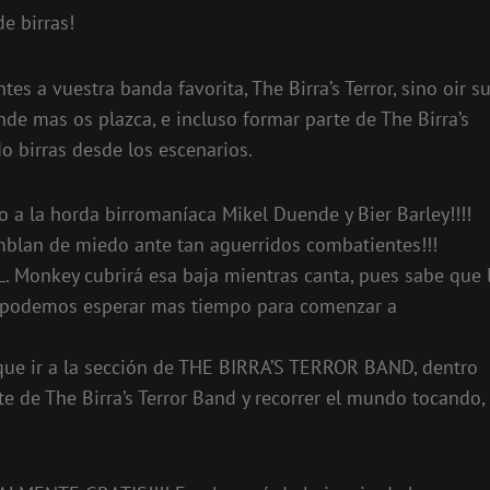
e birras!
s a vuestra banda favorita, The Birra’s Terror, sino oir s
de mas os plazca, e incluso formar parte de The Birra’s
o birras desde los escenarios.
o a la horda birromaníaca Mikel Duende y Bier Barley!!!!
iemblan de miedo ante tan aguerridos combatientes!!!
. Monkey cubrirá esa baja mientras canta, pues sabe que 
no podemos esperar mas tiempo para comenzar a
 que ir a la sección de THE BIRRA’S TERROR BAND, dentro
 de The Birra’s Terror Band y recorrer el mundo tocando,