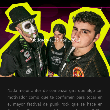
THE BIRRA'S TERROR
Aterrorizando Birras Desde 2010
Publicado el
25 abril, 2014
Nada mejor antes de comenzar gira que algo tan
motivador como que te confirmen para tocar en
el mayor festival de punk rock que se hace en