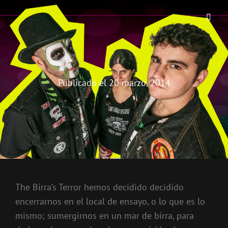
THE BIRRA'S TERROR
Aterrorizando Birras Desde 2010
Publicado el
20 marzo, 2014
The Birra’s Terror hemos decidido decidido
encerrarnos en el local de ensayo, o lo que es lo
mismo; sumergirnos en un mar de birra, para