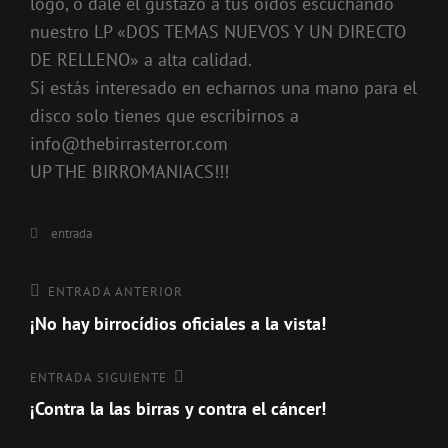
logo, o dale el gustazo a tus oídos escuchando
nuestro LP «DOS TEMAS NUEVOS Y UN DIRECTO
DE RELLENO» a alta calidad.
Si estás interesado en echarnos una mano para el
disco solo tienes que escribirnos a
info@thebirrasterror.com
UP THE BIRROMANIACS!!!
Categorías
entrada
Navegación
Entrada
ENTRADA ANTERIOR
anterior
¡No hay birrocídios oficiales a la vista!
de
entradas
Entrada
ENTRADA SIGUIENTE
siguiente
¡Contra la las birras y contra el cáncer!