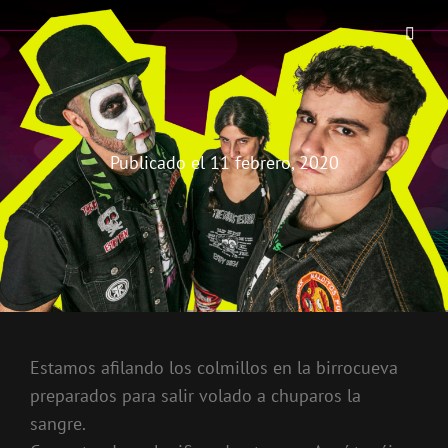
THE BIRRA'S TERROR
Aterrorizando Birras Desde 2010
Publicado el
11 febrero, 2020
Estamos afilando los colmillos en la birrocueva
preparados para salir volado a chuparos la
sangre.