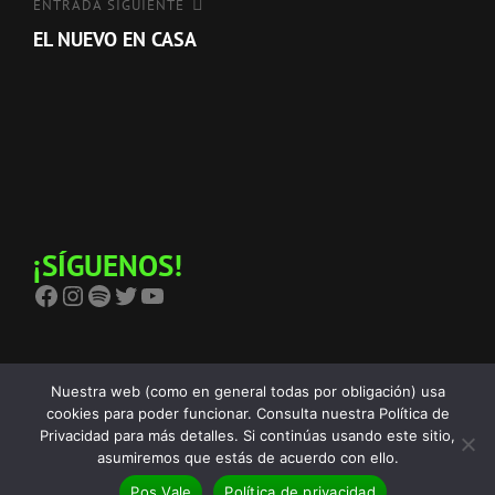
Entrada
ENTRADA SIGUIENTE
siguiente
EL NUEVO EN CASA
¡SÍGUENOS!
Facebook
Instagram
Spotify
Twitter
YouTube
Nuestra web (como en general todas por obligación) usa
cookies para poder funcionar. Consulta nuestra Política de
Privacidad para más detalles. Si continúas usando este sitio,
Copyright © 2026
The Birra's Terror
Política De Privacidad
|
asumiremos que estás de acuerdo con ello.
Euphony Por
Catch Themes
Pos Vale
Política de privacidad