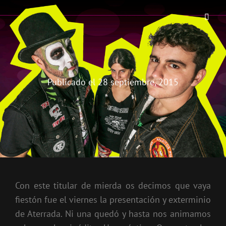
THE BIRRA'S TERROR
Aterrorizando Birras Desde 2010
Publicado el
28 septiembre, 2015
Con este titular de mierda os decimos que vaya
fiestón fue el viernes la presentación y exterminio
de Aterrada. Ni una quedó y hasta nos animamos