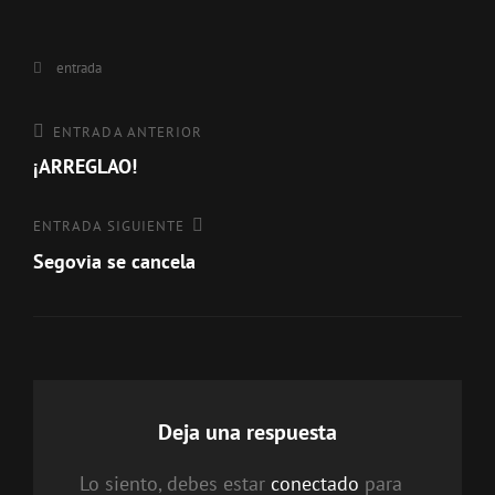
Categorías
entrada
Navegación
Entrada
ENTRADA ANTERIOR
anterior
¡ARREGLAO!
de
entradas
Entrada
ENTRADA SIGUIENTE
siguiente
Segovia se cancela
Deja una respuesta
Lo siento, debes estar
conectado
para