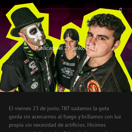
THE BIRRA'S TERROR
Aterrorizando Birras Desde 2010
Publicado el
27 junio, 2017
El viernes 23 de junio, TBT sudamos la gota
gorda sin acercarnos al fuego y brillamos con luz
propia sin necesidad de artificios. Hicimos