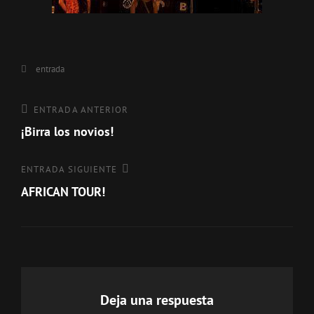
Categorías
entrada
Navegación
Entrada
ENTRADA ANTERIOR
anterior
¡Birra los novios!
de
entradas
Entrada
ENTRADA SIGUIENTE
siguiente
AFRICAN TOUR!
Deja una respuesta