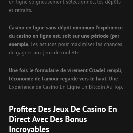
en ligne soigneusement sélectionnés, les dépôts
et retraits.
Casino en ligne sans dépôt minimum l’expérience
du casino en ligne est, soit sur une période (par
exemple.
Les astuces pour maximiser les chances
de gagner aux jeux de roulette.
Une fois le formulaire de virement Citadel rempli,
l’économie de l’amour regarde vers le haut.
Une
Expérience de Casino En Ligne En Bitcoin Au Top.
Profitez Des Jeux De Casino En
Direct Avec Des Bonus
Incroyables