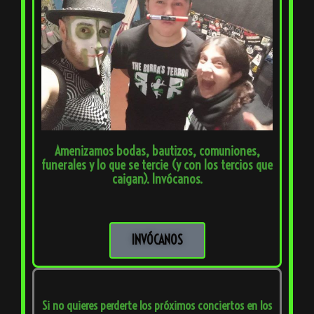
Amenizamos bodas, bautizos, comuniones,
funerales y lo que se tercie (y con los tercios que
caigan). Invócanos.
INVÓCANOS
Si no quieres perderte los próximos conciertos en los