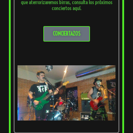
que aterrorizaremos birras, consulta los próximos
conciertos aquí.
CONCIERTAZOS